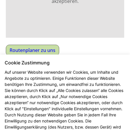
akzeptieren.
Routenplaner zu uns
Medicus Apotheke
Cookie Zustimmung
Auf unserer Website verwenden wir Cookies, um Inhalte und
Inhaber:
Baha Amouri e.K.
Angebote zu optimieren. Einige Funktionen dieser Website
Straße:
Berliner Allee 82
benötigen Ihre Zustimmung, um einwandfrei zu funktionieren.
PLZ/Ort:
13088 Berlin
Sie können durch Klick auf „Alle Cookies zulassen“ alle Cookies
Telefon:
030 92502 20
akzeptieren, durch Klick auf „Nur notwendige Cookies
akzeptieren“ nur notwendige Cookies akzeptieren, oder durch
Fax:
+49 (30) 9268663
Klick auf "Einstellungen" individuelle Einstellungen vornehmen.
E-Mail:
info@medicus-apotheke.de
Durch Nutzung dieser Website geben Sie in jedem Fall Ihre
Web:
www.medicus-apotheke-berlin.de
Einwilligung zu den notwendigen Cookies. Die
Öffnungszeiten
Einwilligungserklärung (des Nutzers, bzw. dessen Gerät) wird