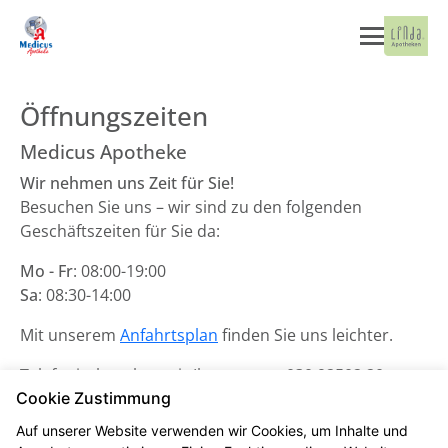
Öffnungszeiten
Medicus Apotheke
Wir nehmen uns Zeit für Sie!
Besuchen Sie uns – wir sind zu den folgenden
Geschäftszeiten für Sie da:
Mo - Fr
: 08:00-19:00
Sa
: 08:30-14:00
Mit unserem
Anfahrtsplan
finden Sie uns leichter.
Telefonisch stehen wir Ihnen unter
030 92502 20
zur
Cookie Zustimmung
Verfügung.
Auf unserer Website verwenden wir Cookies, um Inhalte und
Unsere Notdienste finden Sie
hier
.