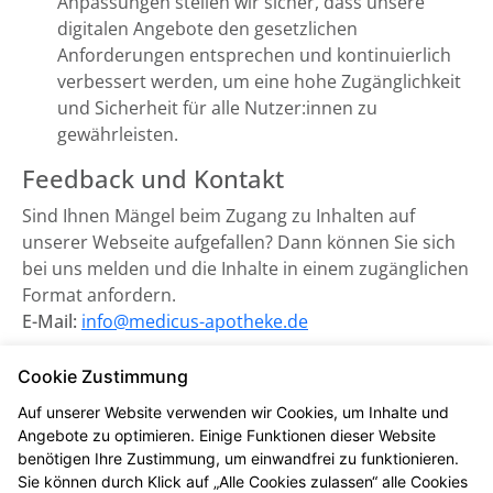
Anpassungen stellen wir sicher, dass unsere
digitalen Angebote den gesetzlichen
Anforderungen entsprechen und kontinuierlich
verbessert werden, um eine hohe Zugänglichkeit
und Sicherheit für alle Nutzer:innen zu
gewährleisten.
Feedback und Kontakt
Sind Ihnen Mängel beim Zugang zu Inhalten auf
unserer Webseite aufgefallen? Dann können Sie sich
bei uns melden und die Inhalte in einem zugänglichen
Format anfordern.
E-Mail:
info@medicus-apotheke.de
Zuständige Marktüberwachungsbehörde:
Cookie Zustimmung
Marktüberwachungsstelle der Länder für die
Auf unserer Website verwenden wir Cookies, um Inhalte und
Barrierefreiheit von Produkten und Dienstleistungen
Angebote zu optimieren. Einige Funktionen dieser Website
(MLBF) in Magdeburg, Sachsen-Anhalt.
benötigen Ihre Zustimmung, um einwandfrei zu funktionieren.
Sie können durch Klick auf „Alle Cookies zulassen“ alle Cookies